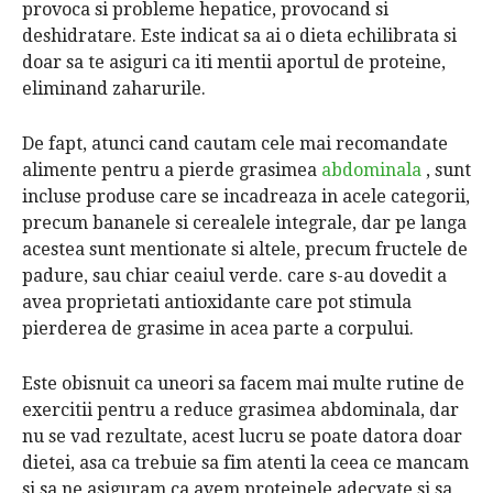
provoca si probleme hepatice, provocand si
deshidratare. Este indicat sa ai o dieta echilibrata si
doar sa te asiguri ca iti mentii aportul de proteine,
eliminand zaharurile.
De fapt, atunci cand cautam cele mai recomandate
alimente pentru a pierde grasimea
abdominala
, sunt
incluse produse care se incadreaza in acele categorii,
precum bananele si cerealele integrale, dar pe langa
acestea sunt mentionate si altele, precum fructele de
padure, sau chiar ceaiul verde. care s-au dovedit a
avea proprietati antioxidante care pot stimula
pierderea de grasime in acea parte a corpului.
Este obisnuit ca uneori sa facem mai multe rutine de
exercitii pentru a reduce grasimea abdominala, dar
nu se vad rezultate, acest lucru se poate datora doar
dietei, asa ca trebuie sa fim atenti la ceea ce mancam
si sa ne asiguram ca avem proteinele adecvate si sa