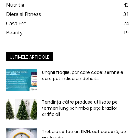
Nutritie
43
Dieta si Fitness
31
Casa Eco
24
Beauty
19
ULTIMELE ARTICOLE
Unghii fragile, păr care cade: semnele
care pot indica un deficit...
Tendința către produse utilizate pe
termen lung schimbă piața brazilor
artificiali
Trebuie să fac un RMN: cât durează, ce
simți și de...