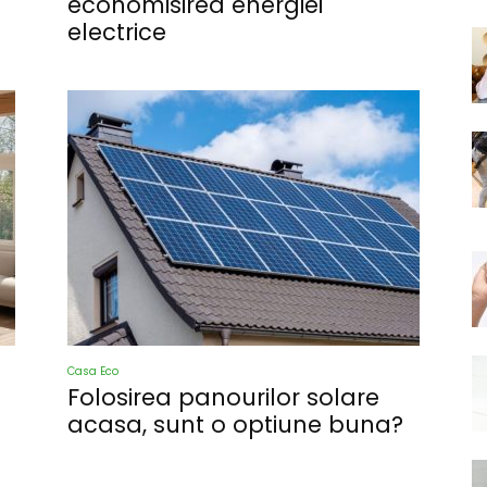
economisirea energiei
electrice
Casa Eco
a
Folosirea panourilor solare
acasa, sunt o optiune buna?