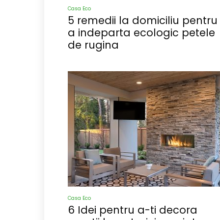
Casa Eco
5 remedii la domiciliu pentru
a indeparta ecologic petele
de rugina
Casa Eco
6 Idei pentru a-ti decora