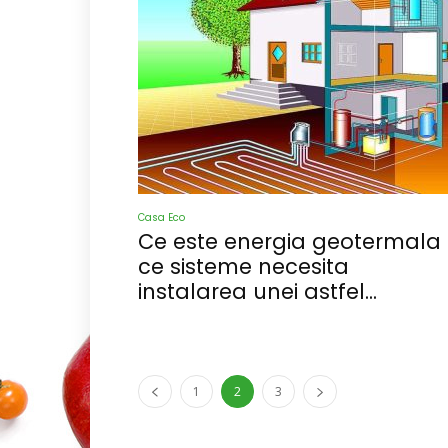
Casa Eco
Ce este energia geotermala 
ce sisteme necesita
instalarea unei astfel...
1
2
3