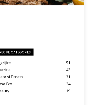
RECIPE CATEGORIES
grijire
51
utritie
43
ieta si Fitness
31
asa Eco
24
eauty
19