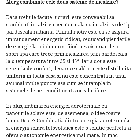
Merg combinate cele doua sisteme de incalzire?
Daca trebuie facute lucrari, este convenabil sa
combinati incalzirea aerotermala cu incalzirea de tip
pardoseala radianta. Primul motiv este ca se asigura
un randament energetic ridicat, reducand pierderile
de energie la minimum si fiind nevoie doar de a
spori apa care trece prin incalzirea prin pardoseala
la o temperatura intre 35 si 45°. Iar a doua este
senzatia de confort, deoarece caldura este distribuita
uniform in toata casa si nu este concentrata in unul
sau mai multe puncte asa cum se intampla in
sistemele de aer conditionat sau calorifere.
In plus, imbinarea energiei aerotermale cu
panourile solare este, de asemenea, o idee foarte
buna. De ce? Combinatia dintre energia aerotermala
si energia solara fotovoltaica este o solutie perfecta si
ofera o autonomie energetica mai mare. In mod