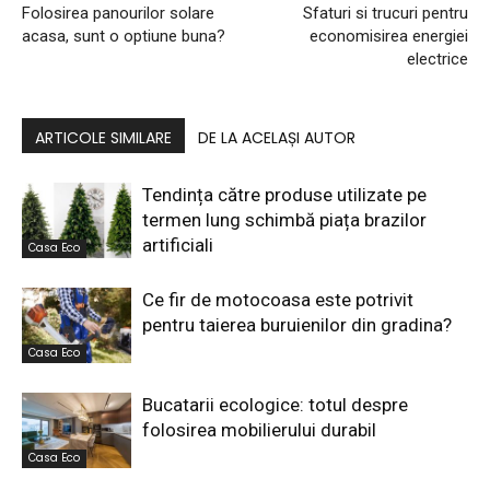
Folosirea panourilor solare
Sfaturi si trucuri pentru
acasa, sunt o optiune buna?
economisirea energiei
electrice
ARTICOLE SIMILARE
DE LA ACELAȘI AUTOR
Tendința către produse utilizate pe
termen lung schimbă piața brazilor
artificiali
Casa Eco
Ce fir de motocoasa este potrivit
pentru taierea buruienilor din gradina?
Casa Eco
Bucatarii ecologice: totul despre
folosirea mobilierului durabil
Casa Eco