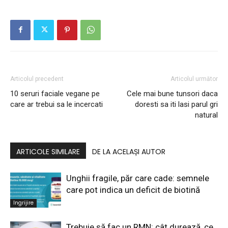
Articolul precedent
Articolul următor
10 seruri faciale vegane pe
Cele mai bune tunsori daca
care ar trebui sa le incercati
doresti sa iti lasi parul gri
natural
ARTICOLE SIMILARE
DE LA ACELAȘI AUTOR
Unghii fragile, păr care cade: semnele
care pot indica un deficit de biotină
Ingrijire
Trebuie să fac un RMN: cât durează, ce