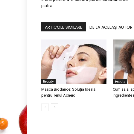
piatra
ARTICOLE SIMILARE
DE LA ACELAȘI AUTOR
Beauty
Beauty
Masca Biodance: Soluția Ideală
Cum sa ai s
pentru Tenul Acneic
ingrediente 