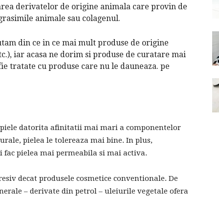
area derivatelor de origine animala care provin de
 grasimile animale sau colagenul.
autam din ce in ce mai mult produse de origine
tc.), iar acasa ne dorim si produse de curatare mai
fie tratate cu produse care nu le dauneaza. pe
e piele datorita afinitatii mai mari a componentelor
rale, pielea le tolereaza mai bine. In plus,
i fac pielea mai permeabila si mai activa.
resiv decat produsele cosmetice conventionale. De
erale – derivate din petrol – uleiurile vegetale ofera