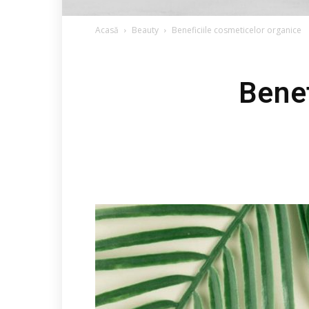
Acasă
Beauty
Beneficiile cosmeticelor organice
Benef