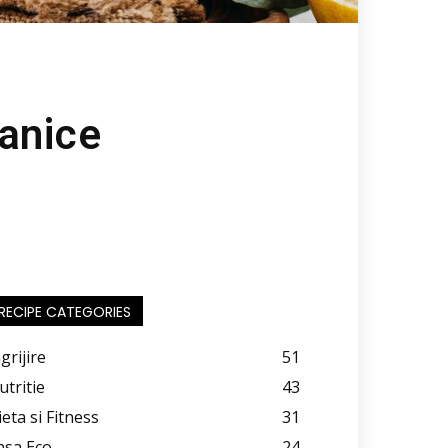
ganice
RECIPE CATEGORIES
grijire
51
utritie
43
ieta si Fitness
31
asa Eco
24