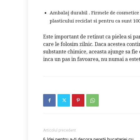
Ambalaj durabil . Firmele de cosmetice 
plasticului reciclat si pentru ca sunt 10
Este important de retinut ca pielea si p
care le folosim zilnic. Daca acestea con
substante chimice, aceasta ajunge sa fie
inca un pas in favoarea, nu numai a esteti
Articolul precedent
6 Idei pentru a-ti decora peretii bucatariei cu