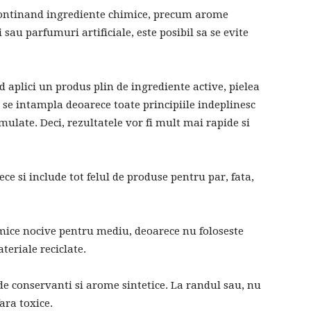
ontinand ingrediente chimice, precum arome
i sau parfumuri artificiale, este posibil sa se evite
d aplici un produs plin de ingrediente active, pielea
 se intampla deoarece toate principiile indeplinesc
rmulate. Deci, rezultatele vor fi mult mai rapide si
rece si include tot felul de produse pentru par, fata,
mice nocive pentru mediu, deoarece nu foloseste
teriale reciclate.
 de conservanti si arome sintetice. La randul sau, nu
fara toxice.