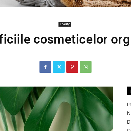
Beauty
Produse
iciile cosmeticelor or
Bio
In
N
D
C