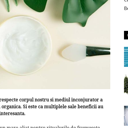
B
respecte corpul nostru si mediul inconjurator a
rganica. Si este ca multiplele sale beneficii au
interesanta.
 un mare aliat pentru ritualurile de frumusete.