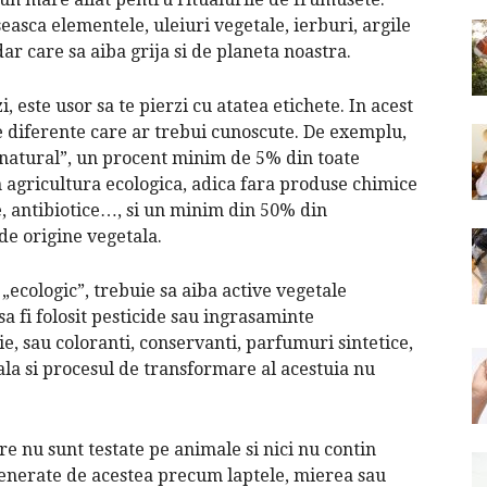
asca elementele, uleiuri vegetale, ierburi, argile
dar care sa aiba grija si de planeta noastra.
, este usor sa te pierzi cu atatea etichete. In acest
e diferente care ar trebui cunoscute. De exemplu,
„natural”, un procent minim de 5% din toate
n agricultura ecologica, adica fara produse chimice
, antibiotice…, si un minim din 50% din
de origine vegetala.
 „ecologic”, trebuie sa aiba active vegetale
a fi folosit pesticide sau ingrasaminte
e, sau coloranti, conservanti, parfumuri sintetice,
ala si procesul de transformare al acestuia nu
e nu sunt testate pe animale si nici nu contin
enerate de acestea precum laptele, mierea sau