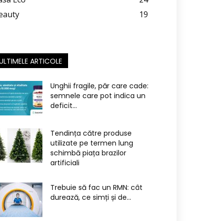
eauty
19
ULTIMELE ARTICOLE
Unghii fragile, păr care cade:
semnele care pot indica un
deficit...
Tendința către produse
utilizate pe termen lung
schimbă piața brazilor
artificiali
Trebuie să fac un RMN: cât
durează, ce simți și de...