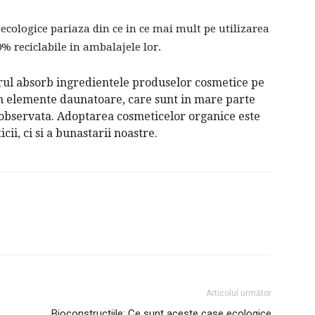
ecologice pariaza din ce in ce mai mult pe utilizarea
0% reciclabile in ambalajele lor.
arul absorb ingredientele produselor cosmetice pe
tin elemente daunatoare, care sunt in mare parte
 observata. Adoptarea cosmeticelor organice este
cii, ci si a bunastarii noastre.
Articolul următor
Bioconstructiile: Ce sunt aceste case ecologice