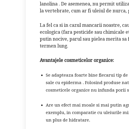
lanolina . De asemenea, nu permit utiliz
la vertebrate, cum ar fi uleiul de nurca,
La fel ca si in cazul mancarii noastre, c
ecologica (fara pesticide sau chimicale e
putin nocive, parul sau pielea merita sa 
termen lung.
Avantajele cosmeticelor organice:
Se adapteaza foarte bine fiecarui tip d
sale cu epiderma . Folosind produse natu
cosmeticele organice nu infunda porii s
Are un efect mai moale si mai putin ag
exemplu, in comparatie cu uleiurile min
un plus de hidratare.